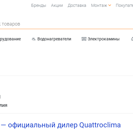
Бренды
Акции
Доставка
Монтаж
Покупат
 товаров
орудование
Водонагреватели
Электрокамины
Очистка воды
1
лия
u — официальный дилер Quattroclima