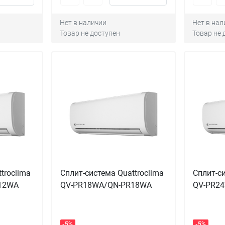
Нет в наличии
Нет в нал
Товар не доступен
Товар не 
troclima
Сплит-система Quattroclima
Сплит-си
12WA
QV-PR18WA/QN-PR18WA
QV-PR2
-5%
-5%