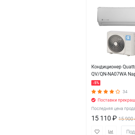
Кондиционер Quatt
QV/QN-NA07WA Nap
-5%
34
Поставки прекра
Последняя цена прод
15 110 ₽
15 900 
Под