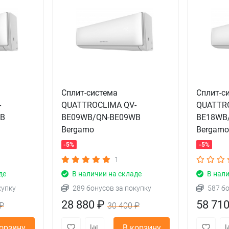
Сплит-система
Сплит-с
-
QUATTROCLIMA QV-
QUATTR
WB
BE09WB/QN-BE09WB
BE18WB
Bergamo
Bergam
-5%
-5%
1
де
В наличии на складе
В нали
купку
289 бонусов за покупку
587 б
28 880 ₽
58 71
₽
30 400 ₽
корзину
В корзину