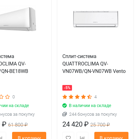
истема
Сплит-система
OCLIMA QV-
QUATTROCLIMA QV-
/QN-BE18WB
VN07WB/QN-VN07WB Vento
o
-5%
0
4
чии на складе
В наличии на складе
онусов за покупку
244 бонусов за покупку
0 ₽
24 420 ₽
61 800 ₽
25 700 ₽
В корзину
В корзину