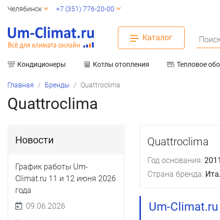
Челябинск
+7 (351) 776-20-00
Каталог
Поиск
Кондиционеры
Котлы отопления
Тепловое об
Вентиляция
Главная
Бренды
Quattroclima
Quattroclima
Новости
Quattroclima
Год основания:
201
График работы Um-
Страна бренда:
Ита
Climat.ru 11 и 12 июня 2026
года
Um-Climat.r
09.06.2026