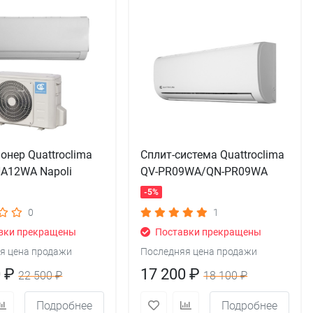
онер Quattroclima
Сплит-система Quattroclima
A12WA Napoli
QV-PR09WA/QN-PR09WA
-5%
0
1
вки прекращены
Поставки прекращены
я цена продажи
Последняя цена продажи
0 ₽
17 200 ₽
22 500 ₽
18 100 ₽
Подробнее
Подробнее