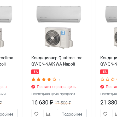
roclima
Кондиционер Quattroclima
Кондици
oli
QV/QN-NA09WA Napoli
QV/QN-N
-5%
-5%
7
щены
Поставки прекращены
Поста
ажи
Последняя цена продажи
Последня
16 630 ₽
21 38
₽
17 500 ₽
робнее
Подробнее