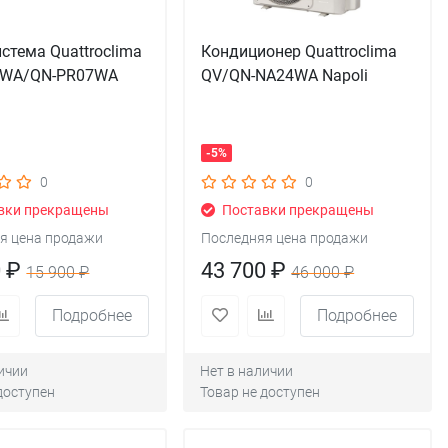
стема Quattroclima
Кондиционер Quattroclima
7WA/QN-PR07WA
QV/QN-NA24WA Napoli
-5%
0
0
вки прекращены
Поставки прекращены
я цена продажи
Последняя цена продажи
0 ₽
43 700 ₽
15 900 ₽
46 000 ₽
Подробнее
Подробнее
ичии
Нет в наличии
доступен
Товар не доступен