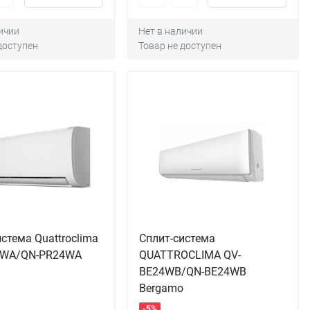
ичии
Нет в наличии
доступен
Товар не доступен
стема Quattroclima
Сплит-система
4WA/QN-PR24WA
QUATTROCLIMA QV-
BE24WB/QN-BE24WB
Bergamo
-5%