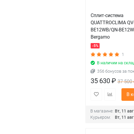
Сплит-система
QUATTROCLIMA QV
BE12WB/QN-BE12
Bergamo
-5%
1
В наличии на скла
356 бонусов за по
35 630 ₽
37 500 
В 
В магазине:
Вт, 11 авг
Курьером:
Вт, 11 авг