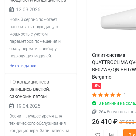
12.03.2026
Новый сервис помогает
рассчитать подходящую
мощность с учетом
параметров помещения и
сразу перейти к выбору
Сплит-система
подходящих моделей.
QUATTROCLIMA QV
Читать далее
BE07WB/QN-BE07
Bergamo
ТО кондиционера —
-5%
запишись весной,
1
сэкономь летом
В наличии на скла
19.04.2025
264 бонусов за по
Весна — лучшее время для
26 410 ₽
27 800 
технического обслуживания
кондиционера. Запишитесь на
В 