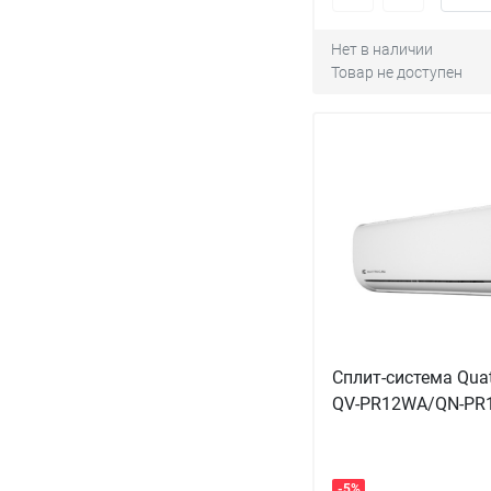
Нет в наличии
Товар не доступен
Сплит-система Quat
QV-PR12WA/QN-PR
-5%