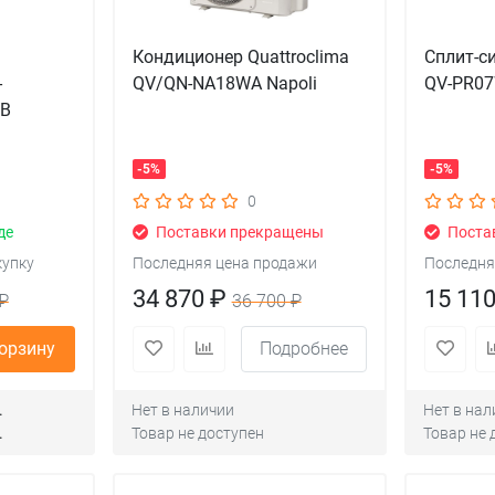
Кондиционер Quattroclima
Сплит-си
-
QV/QN-NA18WA Napoli
QV-PR0
WB
-5%
-5%
0
де
Поставки прекращены
Поста
купку
Последняя цена продажи
Последня
34 870 ₽
15 11
₽
36 700 ₽
корзину
Подробнее
.
Нет в наличии
Нет в нал
.
Товар не доступен
Товар не 