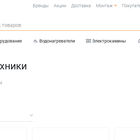
Бренды
Акции
Доставка
Монтаж
Покупат
 товаров
орудование
Водонагреватели
Электрокамины
Очистка воды
ехники
м: