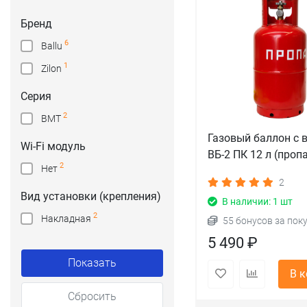
Бренд
6
Ballu
1
Zilon
Серия
2
BMT
Газовый баллон с 
Wi-Fi модуль
ВБ-2 ПК 12 л (проп
2
Нет
2
Вид установки (крепления)
В наличии: 1 шт
2
Накладная
55 бонусов за пок
5 490 ₽
Показать
В 
Сбросить