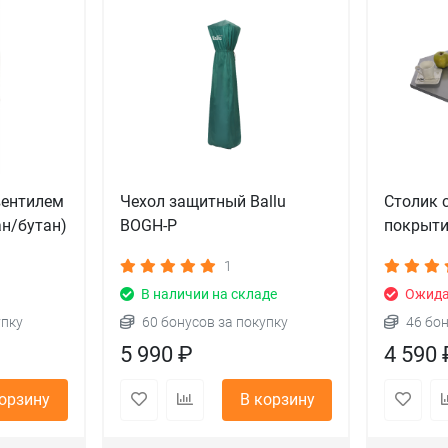
вентилем
Чехол защитный Ballu
Столик 
ан/бутан)
BOGH-P
покрыти
1
В наличии на складе
Ожида
упку
60 бонусов за покупку
46 бо
5 990 ₽
4 590 
корзину
В корзину