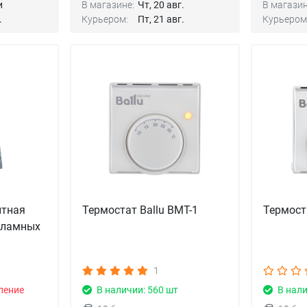
и
В магазине:
Чт, 20 авг.
В магазин
.
Курьером:
Пт, 21 авг.
Курьером
итная
Термостат Ballu BMT-1
Термост
кламных
1
ление
В наличии: 560 шт
В нали