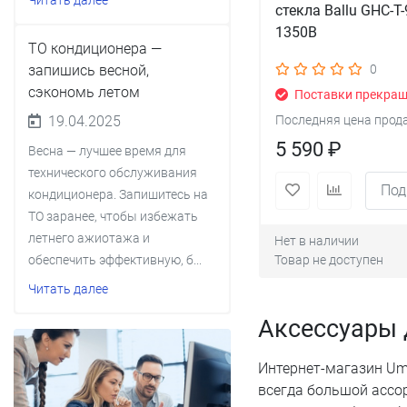
Читать далее
стекла Ballu GHC-T-
1350B
ТО кондиционера —
запишись весной,
0
сэкономь летом
Поставки прекра
19.04.2025
Последняя цена прод
5 590 ₽
Весна — лучшее время для
технического обслуживания
Под
кондиционера. Запишитесь на
ТО заранее, чтобы избежать
летнего ажиотажа и
Нет в наличии
обеспечить эффективную, б...
Товар не доступен
Читать далее
Аксессуары 
Интернет-магазин Um-
всегда большой ассо