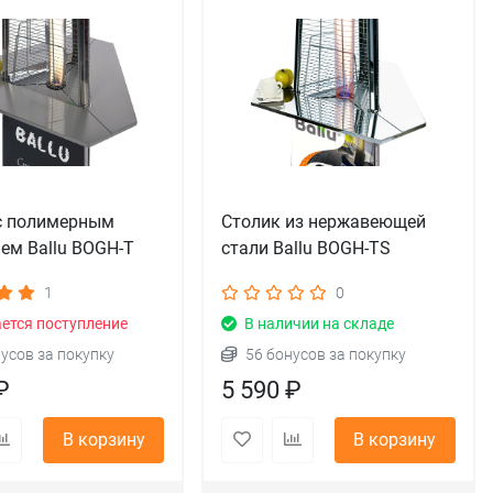
с полимерным
Столик из нержавеющей
ем Ballu BOGH-T
стали Ballu BOGH-TS
1
0
ется поступление
В наличии на складе
нусов за покупку
56 бонусов за покупку
₽
5 590 ₽
В корзину
В корзину