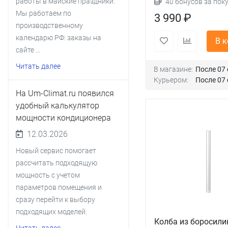
работы в майские праздники.
40 бонусов за пок
Мы работаем по
3 990 ₽
производственному
календарю РФ: заказы на
В 
сайте ...
Читать далее
В магазине:
После 07 
Курьером:
После 07 
На Um-Climat.ru появился
удобный калькулятор
мощности кондиционера
12.03.2026
Новый сервис помогает
рассчитать подходящую
мощность с учетом
параметров помещения и
сразу перейти к выбору
подходящих моделей.
Колба из боросили