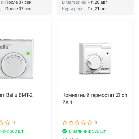
е:
После 07 сен.
В магазине:
Чт, 20 авг.
:
После 07 сен.
Курьером:
Пт, 21 авг.
ат Ballu BMT-2
Комнатный термостат Zilon
ZA-1
0
0
чии: 502 шт
В наличии: 526 шт