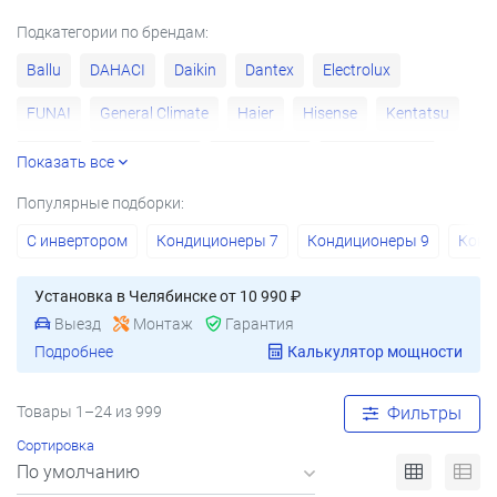
Подкатегории по брендам:
Ballu
DAHACI
Daikin
Dantex
Electrolux
FUNAI
General Climate
Haier
Hisense
Kentatsu
Lessar
Quattroclima
Royal Clima
Royal Thermo
Показать все
SHUFT
Systemair
Toshiba
Tosot
XIGMA
Популярные подборки:
С инвертором
Кондиционеры 7
Кондиционеры 9
Конд
Установка в Челябинске от 10 990 ₽
Выезд
Монтаж
Гарантия
Подробнее
Калькулятор мощности
Товары 1–24 из 999
Фильтры
Сортировка