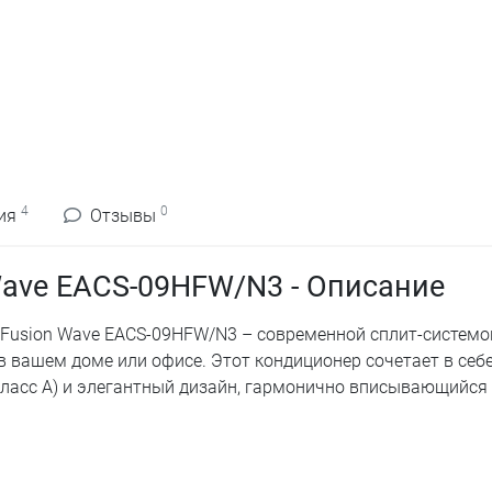
4
0
ия
Отзывы
 Wave EACS-09HFW/N3 - Описание
ux Fusion Wave EACS-09HFW/N3 – современной сплит-системо
 вашем доме или офисе. Этот кондиционер сочетает в себ
ласс А) и элегантный дизайн, гармонично вписывающийся 