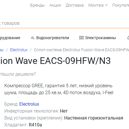
Бренды
Акции
Доставка
Монтаж
Покупат
 товаров
орудование
Водонагреватели
Электрокамины
Очистка воды
мы
Electrolux
Сплит-система Electrolux Fusion Wave EACS-09HF
usion Wave EACS-09HFW/N3
Нашли дешевле?
Компрессор GREE, гарантия 5 лет, низкий уровень
шума, площадь до 25 кв.м, 4D поток воздуха, I-Feel
Бренд:
Electrolux
Инверторная технология:
Нет
Вид установки (крепления):
Настенная горизонтальная
(срок 1-2 дня)
(срок 2-3 дня)
Хладагент:
R410a