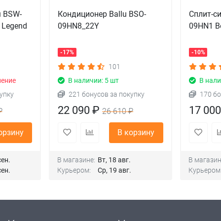
u BSW-
Кондиционер Ballu BSO-
Сплит-с
 Legend
09HN8_22Y
09HN1 B
-17%
-10%
101
ление
В наличии: 5 шт
В нали
упку
221 бонусов за покупку
170 бо
22 090 ₽
17 00
₽
26 610 ₽
орзину
В корзину
сен.
В магазине:
Вт, 18 авг.
В магазин
сен.
Курьером:
Ср, 19 авг.
Курьером