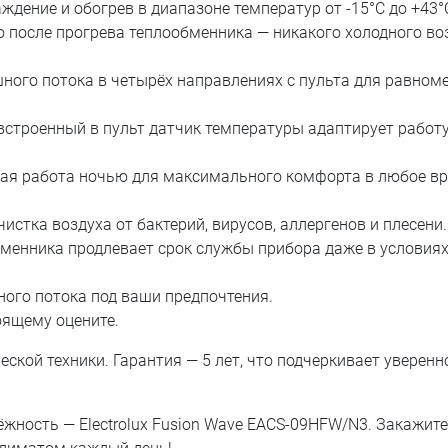
ждение и обогрев в диапазоне температур от -15°C до +43°
о после прогрева теплообменника — никакого холодного во
шного потока в четырёх направлениях с пульта для равном
 встроенный в пульт датчик температуры адаптирует работ
ихая работа ночью для максимального комфорта в любое в
стка воздуха от бактерий, вирусов, аллергенов и плесени.
бменника продлевает срок службы прибора даже в условия
ного потока под ваши предпочтения.
оящему оцените.
ской техники. Гарантия — 5 лет, что подчеркивает уверенн
дёжность — Electrolux Fusion Wave EACS-09HFW/N3. Закажите