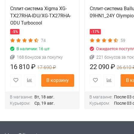
Сплит-система Xigma XG-
Сплит-система Ball
TX27RHA-IDU/XG-TX27RHA-
09HN1_24Y Olympio
ODU Turbocool
-5%
-17%
74
59
В наличии: 16 шт
Ожидается поступ
168 бонусов за покупку
221 бонусов за пок
16 810 ₽
22 090 ₽
17 690 ₽
26 610 
В корзину
В к
В магазине:
Вт, 18 авг.
В магазине:
После 03 
Курьером:
Ср, 19 авг.
Курьером:
После 03 