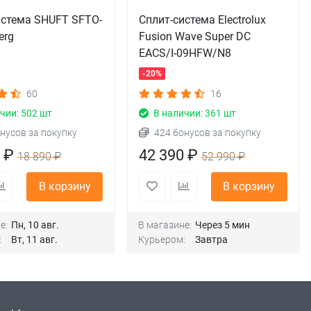
истема SHUFT SFTO-
Сплит-система Electrolux
erg
Fusion Wave Super DC
EACS/I-09HFW/N8
-20%
60
16
чии: 502 шт
В наличии: 361 шт
нусов за покупку
424 бонусов за покупку
0 ₽
42 390 ₽
18 890 ₽
52 990 ₽
В корзину
В корзину
е:
Пн, 10 авг.
В магазине:
Через 5 мин
:
Вт, 11 авг.
Курьером:
Завтра