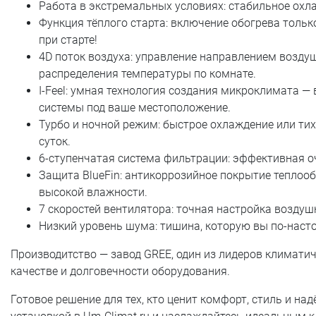
Работа в экстремальных условиях: стабильное охла
Функция тёплого старта: включение обогрева тольк
при старте!
4D поток воздуха: управление направлением возду
распределения температуры по комнате.
I-Feel: умная технология создания микроклимата —
системы под ваше местоположение.
Турбо и ночной режим: быстрое охлаждение или т
суток.
6-ступенчатая система фильтрации: эффективная очи
Защита BlueFin: антикоррозийное покрытие теплоо
высокой влажности.
7 скоростей вентилятора: точная настройка воздуш
Низкий уровень шума: тишина, которую вы по-наст
Производитство — завод GREE, один из лидеров климатиче
качестве и долговечности оборудования.
Готовое решение для тех, кто ценит комфорт, стиль и на