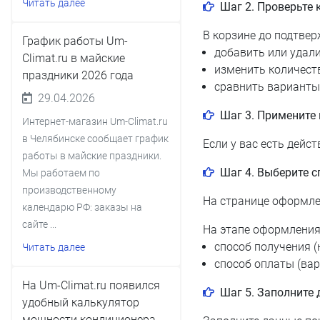
Читать далее
Шаг 2. Проверьте 
В корзине до подтвер
График работы Um-
добавить или удали
Climat.ru в майские
изменить количест
праздники 2026 года
сравнить варианты 
29.04.2026
Шаг 3. Примените 
Интернет-магазин Um-Climat.ru
в Челябинске сообщает график
Если у вас есть дейс
работы в майские праздники.
Шаг 4. Выберите с
Мы работаем по
производственному
На странице оформле
календарю РФ: заказы на
сайте ...
На этапе оформления
способ получения (
Читать далее
способ оплаты (вар
На Um-Climat.ru появился
Шаг 5. Заполните 
удобный калькулятор
мощности кондиционера