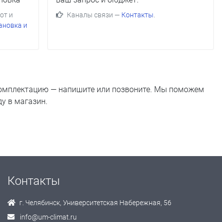
от и
Каналы связи —
Контакты
.
ановка и
комплектацию — напишите или позвоните. Мы поможем
у в магазин.
Контакты
г. Челябинск, Университетская Набережная, 56
info@um-climat.ru