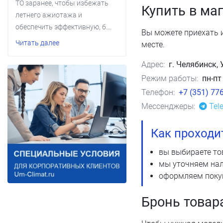
ТО заранее, чтобы избежать
Купить в ма
летнего ажиотажа и
обеспечить эффективную, б...
Вы можете приехать 
Читать далее
месте.
Адрес:
г. Челябинск,
Режим работы:
пн-пт
Телефон:
+7 (351) 77
Мессенджеры:
Tel
Как проходи
вы выбираете то
мы уточняем нал
оформляем покуп
Бронь товар