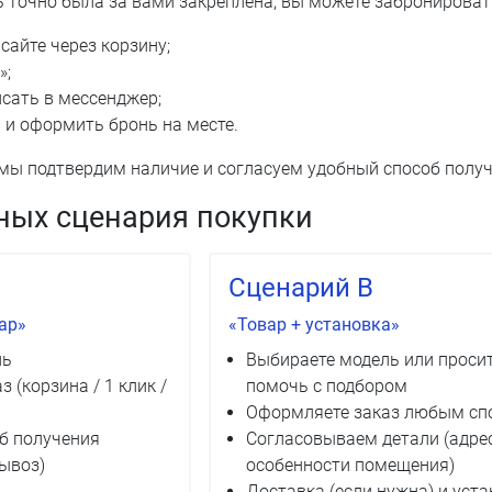
 точно была за вами закреплена, вы можете забронирова
сайте через корзину;
»;
сать в мессенджер;
 и оформить бронь на месте.
мы подтвердим наличие и согласуем удобный способ получ
ных сценария покупки
Сценарий B
ар»
«Товар + установка»
ль
Выбираете модель или проси
 (корзина / 1 клик /
помочь с подбором
Оформляете заказ любым сп
б получения
Согласовываем детали (адрес
ывоз)
особенности помещения)
Доставка (если нужна) и уст