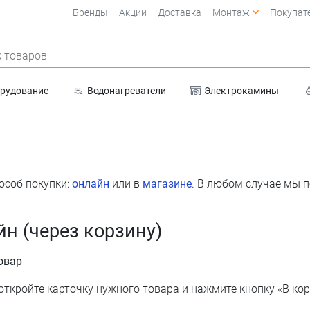
Бренды
Акции
Доставка
Монтаж
Покупат
 товаров
орудование
Водонагреватели
Электрокамины
Очистка воды
особ покупки:
онлайн
или в
магазине
. В любом случае мы 
йн (через корзину)
овар
 откройте карточку нужного товара и нажмите кнопку «В кор