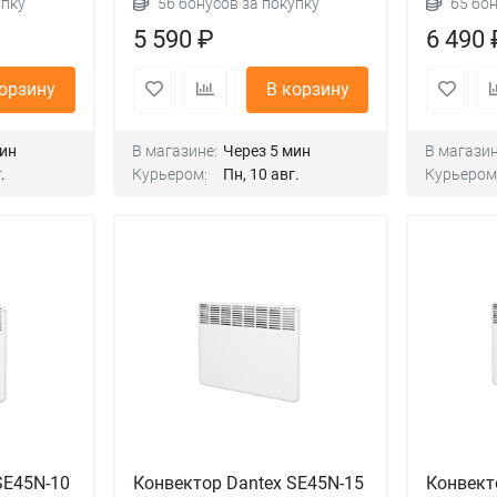
упку
56 бонусов за покупку
65 бо
5 590 ₽
6 490 
корзину
В корзину
мин
В магазине:
Через 5 мин
В магазин
.
Курьером:
Пн, 10 авг.
Курьером
SE45N-10
Конвектор Dantex SE45N-15
Конвект