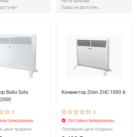
ичии
Нет в наличии
доступен
Товар не доступен
р Ballu Solo
Конвектор Zilon ZHC-1000 A
-2000
0
0
вки прекращены
Поставки прекращены
я цена продажи
Последняя цена продажи