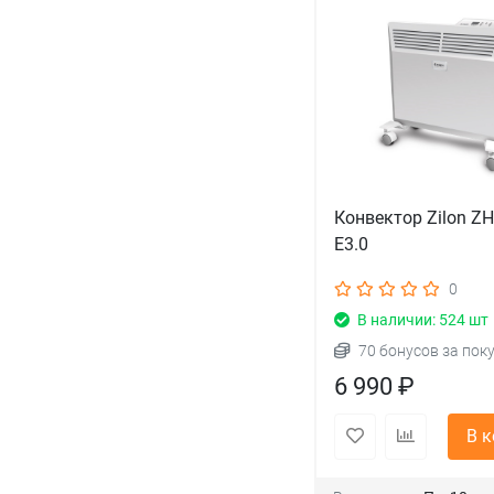
Конвектор Zilon Z
E3.0
0
В наличии: 524 шт
70 бонусов за пок
6 990 ₽
В 