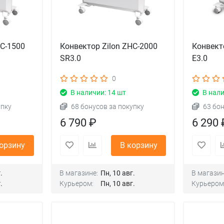
HC-1500
Конвектор Zilon ZHC-2000
Конвект
SR3.0
E3.0
0
В наличии: 14 шт
В нали
упку
68 бонусов за покупку
63 бо
6 790 ₽
6 290 
корзину
В корзину
.
В магазине:
Пн, 10 авг.
В магазин
.
Курьером:
Пн, 10 авг.
Курьером