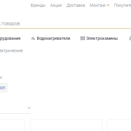
Бренды
Акции
Доставка
Монтаж
Покупат
 товаров
орудование
Водонагреватели
Электрокамины
Очистка воды
ектрические
м:
lon