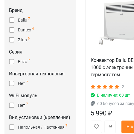
Бренд
7
Ballu
4
Dantex
6
Zilon
Серия
Конвектор Ballu B
7
Enzo
1000 с электронн
Инверторная технология
термостатом
7
Нет
2
Wi-Fi модуль
В наличии: 63 шт
60 бонусов за пок
7
Нет
5 990 ₽
Вид установки (крепления)
7
В 
Напольная / Настенная