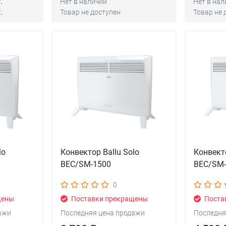
.
Нет в наличии
Нет в нал
.
Товар не доступен
Товар не 
lo
Конвектор Ballu Solo
Конвекто
BEC/SM-1500
BEC/SM
0
щены
Поставки прекращены
Поста
ажи
Последняя цена продажи
Последня