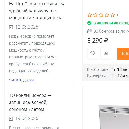
На Um-Climat.ru появился
удобный калькулятор
0
мощности кондиционера
В наличии на скла
12.03.2026
83 бонусов за пок
Новый сервис помогает
8 290 ₽
рассчитать подходящую
мощность с учетом
В 
параметров помещения и
сразу перейти к выбору
В магазине:
Пт, 14 авг
подходящих моделей.
Курьером:
Пн, 17 авг
Читать далее
ТО кондиционера —
запишись весной,
сэкономь летом
19.04.2025
Весна — лучшее время для