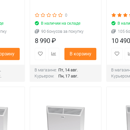
0
де
В наличии на складе
В нали
упку
90 бонусов за покупку
105 б
8 990 ₽
10 49
корзину
В корзину
.
В магазине:
Пт, 14 авг.
В магазин
.
Курьером:
Пн, 17 авг.
Курьером