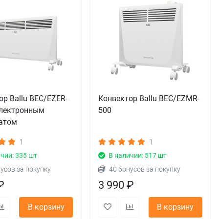
ор Ballu BEC/EZER-
Конвектор Ballu BEC/EZMR-
электронным
500
атом
1
1
чии: 335 шт
В наличии: 517 шт
нусов за покупку
40 бонусов за покупку
₽
3 990 ₽
В корзину
В корзину