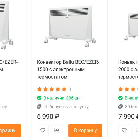
EC/EZER-
Конвектор Ballu BEC/EZER-
Конвект
ым
1500 с электронным
2000 с 
термостатом
термост
1
В наличии: 806 шт
В нали
упку
70 бонусов за покупку
80 бо
6 990 ₽
7 990 
корзину
В корзину