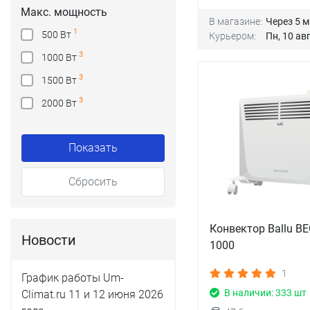
Макс. мощность
В магазине:
Через 5 
1
500 Вт
Курьером:
Пн, 10 авг
3
1000 Вт
3
1500 Вт
3
2000 Вт
Показать
Сбросить
Конвектор Ballu B
Новости
1000
1
График работы Um-
В наличии: 333 шт
Climat.ru 11 и 12 июня 2026