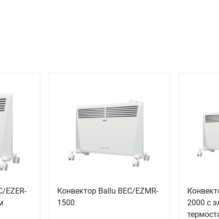
C/EZER-
Конвектор Ballu BEC/EZMR-
Конвекто
м
1500
2000 с 
термост