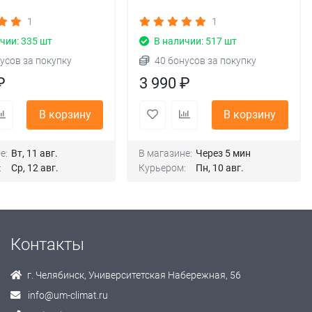
1
1
чии: 335 шт
В наличии: 517 шт
усов за покупку
40 бонусов за покупку
₽
3 990 ₽
В корзину
В корзину
е:
Вт, 11 авг.
В магазине:
Через 5 мин
:
Ср, 12 авг.
Курьером:
Пн, 10 авг.
Контакты
г. Челябинск, Университетская Набережная, 56
info@um-climat.ru