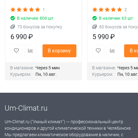
1
2
В наличии: 806 шт
В наличии: 63 шт
70 бонусов за покупку
60 бонусов за поку
6 990 ₽
5 990 ₽
В корзину
В к
В магазине:
Через 5 мин
В магазине:
Через 5 м
Курьером:
Пн, 10 авг.
Курьером:
Пн, 10 авг
Um-Climat.ru
Um-Climat.ru ("Умный климат") — профессиональный центр
кондиционеров и другой климатической техники в Челябинске.
Мы предлагаем климатическое оборудование в наличии, с