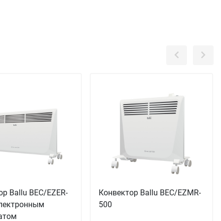
р Ballu BEC/EZER-
Конвектор Ballu BEC/EZMR-
электронным
500
атом