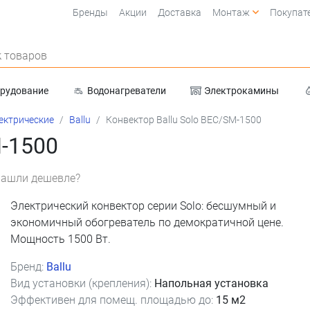
Бренды
Акции
Доставка
Монтаж
Покупат
 товаров
орудование
Водонагреватели
Электрокамины
Очистка воды
ектрические
Ballu
Конвектор Ballu Solo BEC/SM-1500
M-1500
ашли дешевле?
Электрический конвектор серии Solo: бесшумный и
экономичный обогреватель по демократичной цене.
Мощность 1500 Вт.
Бренд:
Ballu
Вид установки (крепления):
Напольная установка
Эффективен для помещ. площадью до:
15 м2