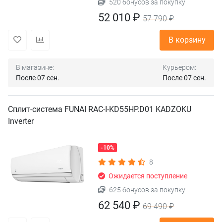
520 бонусов за покупку
52 010 ₽
57 790 ₽
В корзину
В магазине:
Курьером:
После 07 сен.
После 07 сен.
Сплит-система FUNAI RAC-I-KD55HP.D01 KADZOKU
Inverter
-10%
8
Ожидается поступление
625 бонусов за покупку
62 540 ₽
69 490 ₽