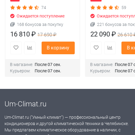
74
59
Ожидается поступление
Ожидается поступ
168 бонусов за покупку
221 бонусов за пок
16 810 ₽
22 090 ₽
17 690 ₽
26 610 
В корзину
В к
В магазине:
После 07 сен.
В магазине:
После 07 
Курьером:
После 07 сен.
Курьером:
После 07 
Um-Climat.ru
Um-Climat.ru ("Умный климат") — профессиональный центр
кондиционеров и другой климатической техники в Челябинске.
Мы предлагаем климатическое оборудование в наличии, с