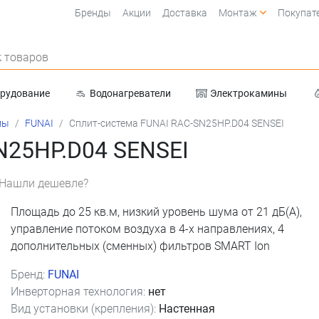
Бренды
Акции
Доставка
Монтаж
Покупат
 товаров
орудование
Водонагреватели
Электрокамины
Очистка воды
мы
FUNAI
Сплит-система FUNAI RAC-SN25HP.D04 SENSEI
N25HP.D04 SENSEI
Нашли дешевле?
Площадь до 25 кв.м, низкий уровень шума от 21 дБ(А),
управление потоком воздуха в 4-х направлениях, 4
дополнительных (сменных) фильтров SMART Ion
Бренд:
FUNAI
Инверторная технология:
нет
Вид установки (крепления):
Настенная