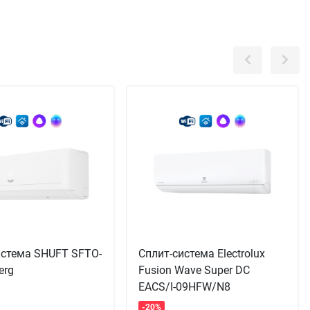
истема SHUFT SFTO-
Сплит-система Electrolux
erg
Fusion Wave Super DC
EACS/I-09HFW/N8
-20%