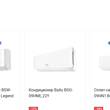
u BSW-
Кондиционер Ballu BSO-
Сплит-с
 Legend
09HN8_22Y
09HN1 B
-17%
-10%