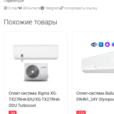
Поделиться:
E-mail
ВКонтакте
Telegram
Копировать ссылку
Похожие товары
Сплит-система Xigma XG-
Сплит-система Ball
TX27RHA-IDU/XG-TX27RHA-
09HN1_24Y Olympio
ODU Turbocool
-5%
-17%