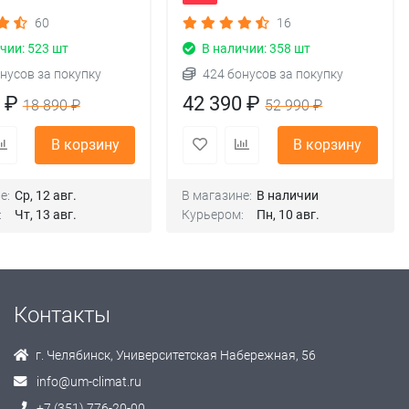
60
16
чии: 523 шт
В наличии: 358 шт
нусов за покупку
424 бонусов за покупку
0 ₽
42 390 ₽
18 890 ₽
52 990 ₽
В корзину
В корзину
е:
Ср, 12 авг.
В магазине:
В наличии
:
Чт, 13 авг.
Курьером:
Пн, 10 авг.
Контакты
г. Челябинск, Университетская Набережная, 56
info@um-climat.ru
+7 (351) 776-20-00