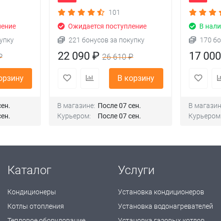
101
ление
Ожидается поступление
В нали
упку
221 бонусов за покупку
170 бо
22 090 ₽
17 00
₽
26 610 ₽
орзину
В корзину
сен.
В магазине:
После 07 сен.
В магазин
сен.
Курьером:
После 07 сен.
Курьером
Каталог
Услуги
Кондиционеры
Установка кондиционеров
Котлы отопления
Установка водонагревателей
Тепловое оборудование
Установка газовых котлов