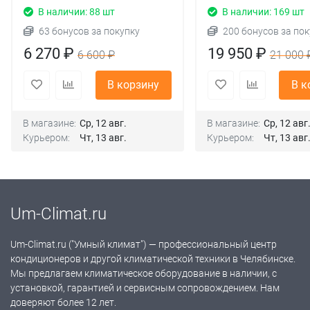
В наличии: 88 шт
В наличии: 169 шт
63 бонусов за покупку
200 бонусов за пок
6 270 ₽
19 950 ₽
6 600 ₽
21 000 
В корзину
В к
В магазине:
Ср, 12 авг.
В магазине:
Ср, 12 авг
Курьером:
Чт, 13 авг.
Курьером:
Чт, 13 авг
Um-Climat.ru
Um-Climat.ru ("Умный климат") — профессиональный центр
кондиционеров и другой климатической техники в Челябинске.
Мы предлагаем климатическое оборудование в наличии, с
установкой, гарантией и сервисным сопровождением. Нам
доверяют более 12 лет.