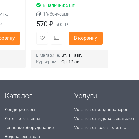
В наличии: 5 шт
упку
1% бонусами
570 ₽
₽
600 ₽
орзину
В корзину
.
В магазине:
Вт, 11 авг.
.
Курьером:
Ср, 12 авг.
Каталог
Услуги
Кондиционеры
Установка кондиционеров
Котлы отопления
Установка водонагревателей
Тепловое оборудование
Установка газовых котлов
Водонагреватели