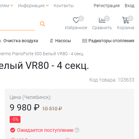
елям
Информация
Контакты
Регистрация
Вход
0
0
0
Избранное
Сравнить
Корзина
Очистка воздуха
Насосы
Радиаторы отопления
Услуги
ermo PianoForte 500 Белый VR80 - 4 секц.
лый VR80 - 4 секц.
Код товара: 103633
Цена (Челябинск):
9 980 ₽
10 510 ₽
-5%
Ожидается поступление