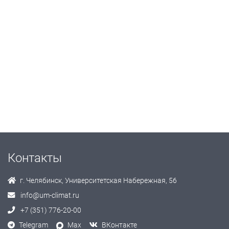
Контакты
г. Челябинск, Университетская Набережная, 56
info@um-climat.ru
+7 (351) 776-20-00
Telegram
Max
ВКонтакте