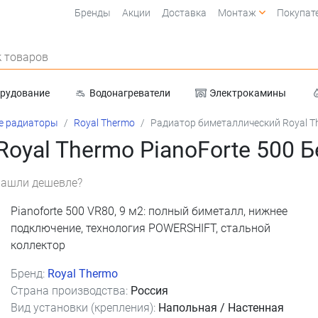
Бренды
Акции
Доставка
Монтаж
Покупат
 товаров
орудование
Водонагреватели
Электрокамины
Очистка воды
е радиаторы
Royal Thermo
Радиатор биметаллический Royal Th
yal Thermo PianoForte 500 Бе
ашли дешевле?
Pianoforte 500 VR80, 9 м2: полный биметалл, нижнее
подключение, технология POWERSHIFT, стальной
коллектор
Бренд:
Royal Thermo
Страна производства:
Россия
Вид установки (крепления):
Напольная / Настенная