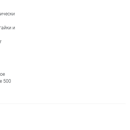
мически
гайки и
т
ное
e 500