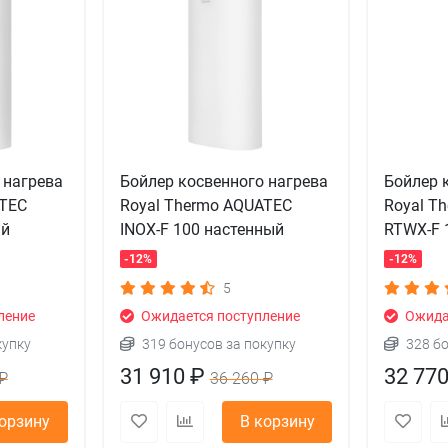
 нагрева
Бойлер косвенного нагрева
Бойлер 
ATEC
Royal Thermo AQUATEC
Royal T
ый
INOX-F 100 настенный
RTWX-F 
-12%
-12%
5
ление
Ожидается поступление
Ожида
купку
319 бонусов за покупку
328 б
31 910 ₽
32 77
₽
36 260 ₽
корзину
В корзину