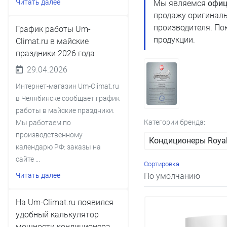
Читать далее
Мы являемся
офиц
продажу оригиналь
производителя. По
График работы Um-
продукции.
Climat.ru в майские
праздники 2026 года
29.04.2026
Интернет-магазин Um-Climat.ru
в Челябинске сообщает график
работы в майские праздники.
Категории бренда:
Мы работаем по
производственному
Кондиционеры Roya
календарю РФ: заказы на
сайте ...
Сортировка
Читать далее
На Um-Climat.ru появился
удобный калькулятор
мощности кондиционера