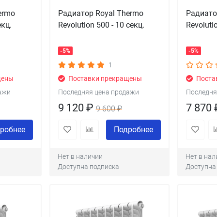
ermo
Радиатор Royal Thermo
Радиато
екц.
Revolution 500 - 10 секц.
Revoluti
-5%
-5%
1
щены
Поставки прекращены
Поста
ажи
Последняя цена продажи
Последня
9 120 ₽
7 870
9 600 ₽
робнее
Подробнее
Нет в наличии
Нет в нал
Доступна подписка
Доступна