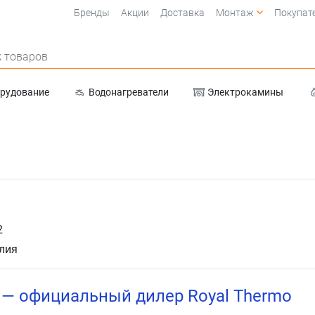
Бренды
Акции
Доставка
Монтаж
Покупат
 товаров
орудование
Водонагреватели
Электрокамины
Очистка воды
2
лия
u — официальный дилер Royal Thermo