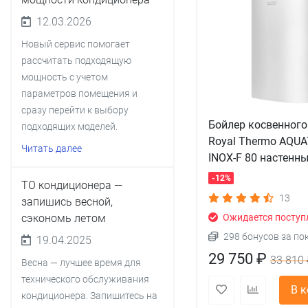
12.03.2026
Новый сервис помогает
рассчитать подходящую
мощность с учетом
параметров помещения и
сразу перейти к выбору
Бойлер косвенного
подходящих моделей.
Royal Thermo AQU
Читать далее
INOX-F 80 настенн
-12%
ТО кондиционера —
13
запишись весной,
сэкономь летом
Ожидается поступ
298 бонусов за по
19.04.2025
29 750 ₽
33 810 
Весна — лучшее время для
технического обслуживания
В 
кондиционера. Запишитесь на