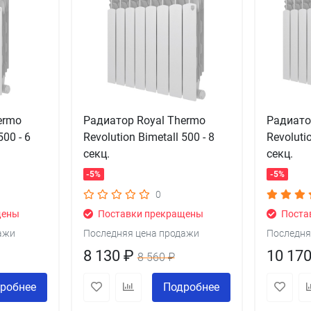
ermo
Радиатор Royal Thermo
Радиато
500 - 6
Revolution Bimetall 500 - 8
Revoluti
секц.
секц.
-5%
-5%
0
щены
Поставки прекращены
Поста
ажи
Последняя цена продажи
Последня
8 130 ₽
10 17
8 560 ₽
робнее
Подробнее