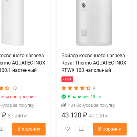
косвенного нагрева
Бойлер косвенного нагрева
hermo AQUATEC INOX
Royal Thermo AQUATEC INOX
100.1 настенный
RTWX 100 напольный
-12%
10
4
ется поступление
В наличии: 18 шт
онусов за покупку
431 бонусов за покупку
0 ₽
43 120 ₽
37 240 ₽
49 000 ₽
В корзину
В корзину