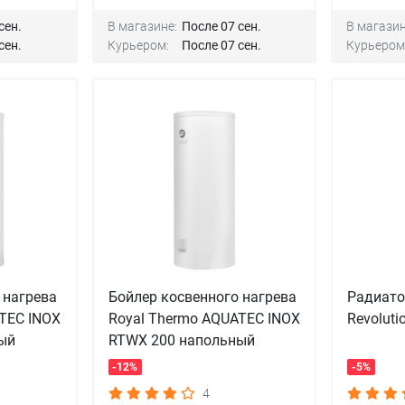
сен.
В магазине:
После 07 сен.
В магазин
сен.
Курьером:
После 07 сен.
Курьером
 нагрева
Бойлер косвенного нагрева
Радиато
TEC INOX
Royal Thermo AQUATEC INOX
Revolutio
ый
RTWX 200 напольный
-12%
-5%
4