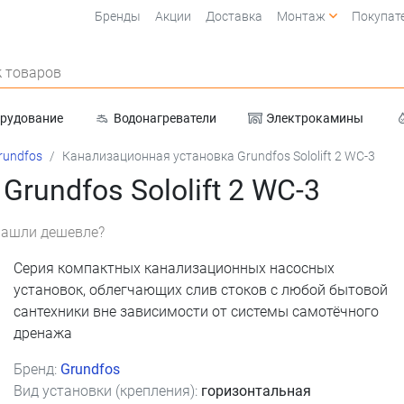
Бренды
Акции
Доставка
Монтаж
Покупат
 товаров
орудование
Водонагреватели
Электрокамины
Очистка воды
rundfos
Канализационная установка Grundfos Sololift 2 WC-3
rundfos Sololift 2 WC-3
ашли дешевле?
Серия компактных канализационных насосных
установок, облегчающих слив стоков с любой бытовой
сантехники вне зависимости от системы самотёчного
дренажа
Бренд:
Grundfos
Вид установки (крепления):
горизонтальная