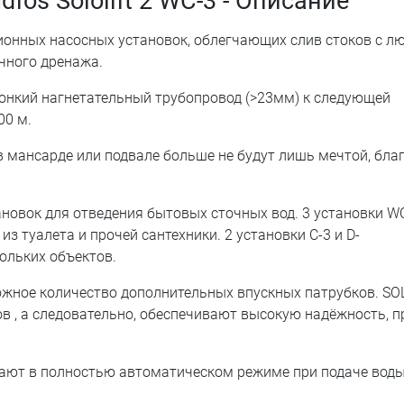
os Sololift 2 WC-3 - Описание
ионных насосных установок, облегчающих слив стоков с л
чного дренажа.
онкий нагнетательный трубопровод (>23мм) к следующей
00 м.
 мансарде или подвале больше не будут лишь мечтой, бла
новок для отведения бытовых сточных вод. 3 установки WC
з туалета и прочей сантехники. 2 установки C-3 и D-
ольких объектов.
ожное количество дополнительных впускных патрубков. SO
в , а следовательно, обеспечивают высокую надёжность, п
ают в полностью автоматическом режиме при подаче воды 