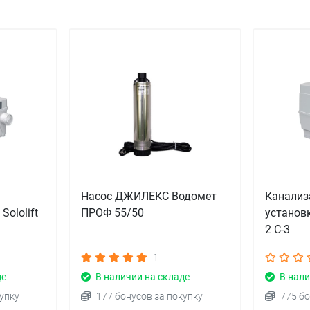
Насос ДЖИЛЕКС Водомет
Канализ
Sololift
ПРОФ 55/50
установк
2 C-3
1
де
В наличии на складе
В нали
упку
177 бонусов за покупку
775 бо