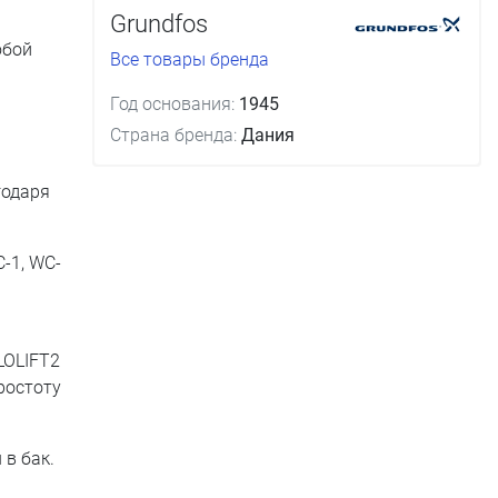
Grundfos
юбой
Все товары бренда
Год основания:
1945
Страна бренда:
Дания
годаря
-1, WC-
LOLIFT2
ростоту
в бак.