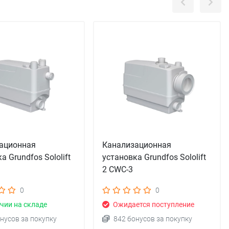
ационная
Канализационная
а Grundfos Sololift
установка Grundfos Sololift
2 CWC-3
0
0
чии на складе
Ожидается поступление
нусов за покупку
842 бонусов за покупку