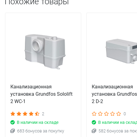
Похожие товары
Канализационная
Канализационная
установка Grundfos Sololift
установка Grundfos 
2 WC-1
2 D-2
2
0
В наличии на складе
В наличии на скла
683 бонусов за покупку
582 бонусов за пок