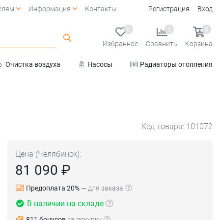
елям
Информация
Контакты
Регистрация
Вход
0
0
0
Избранное
Сравнить
Корзина
Очистка воздуха
Насосы
Радиаторы отопления
Услуги
Код товара: 101072
Цена (Челябинск):
81 090 ₽
Предоплата 20%
— для заказа
В наличии на складе
811 бонусов
за покупку