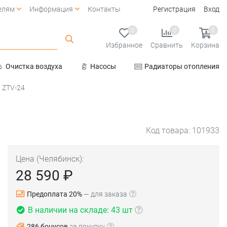
елям
Информация
Контакты
Регистрация
Вход
0
0
0
Избранное
Сравнить
Корзина
Очистка воздуха
Насосы
Радиаторы отопления
Услуги
n ZTV-24
Код товара: 101933
Цена (Челябинск):
28 590 ₽
Предоплата 20%
— для заказа
В наличии на складе: 43 шт
286 бонусов
за покупку