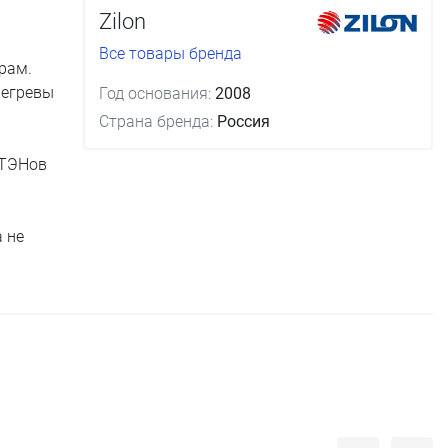
Zilon
Все товары бренда
рам.
регревы
Год основания:
2008
Страна бренда:
Россия
 ТЭНов
 не