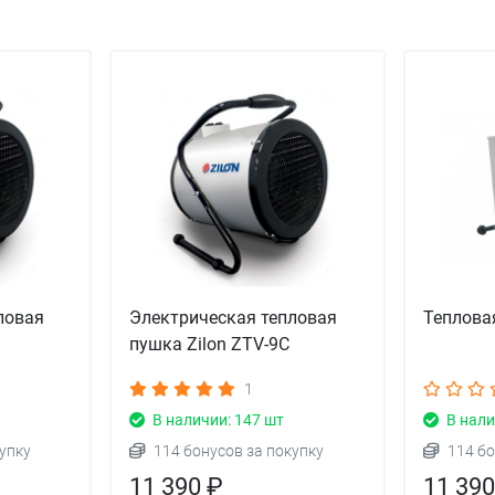
ловая
Электрическая тепловая
Тепловая
пушка Zilon ZTV-9C
1
В наличии: 147 шт
В нали
упку
114 бонусов за покупку
114 бо
11 390 ₽
11 390