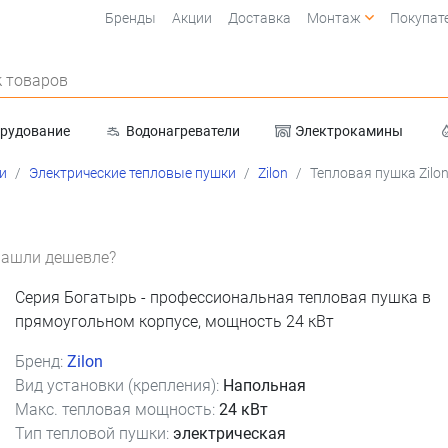
Бренды
Акции
Доставка
Монтаж
Покупат
 товаров
орудование
Водонагреватели
Электрокамины
Очистка воды
и
Электрические тепловые пушки
Zilon
Тепловая пушка Zilo
ашли дешевле?
Серия Богатырь - профессиональная тепловая пушка в
прямоугольном корпусе, мощность 24 кВт
Бренд:
Zilon
Вид установки (крепления):
Напольная
Макс. тепловая мощность:
24 кВт
(срок 1-2 дня)
Тип тепловой пушки:
электрическая
(срок 8-9 дней)