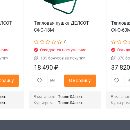
ЕЛСОТ
Тепловая пушка ДЕЛСОТ
Теплова
СФО-18М
СФО-60
0
ление
Ожидается поступление
Ожидае
упку
185 бонусов за покупку
378 бо
18 490 ₽
37 820
орзину
В корзину
сен.
В магазине:
После 04 сен.
В магазин
сен.
Курьером:
После 04 сен.
Курьером