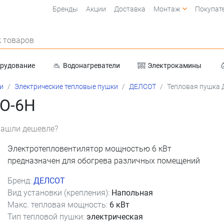
Бренды
Акции
Доставка
Монтаж
Покупат
 товаров
орудование
Водонагреватели
Электрокамины
Очистка воды
и
Электрические тепловые пушки
ДЕЛСОТ
Тепловая пушка
О-6Н
ашли дешевле?
Электротепловентилятор мощностью 6 кВт
предназначен для обогрева различных помещений
Бренд:
ДЕЛСОТ
Вид установки (крепления):
Напольная
Макс. тепловая мощность:
6 кВт
Тип тепловой пушки:
электрическая