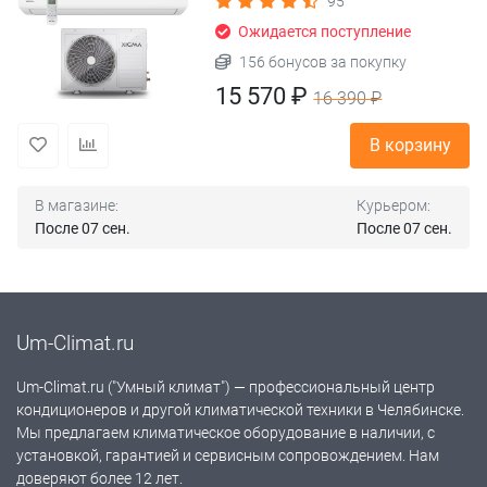
95
Ожидается поступление
156 бонусов за покупку
15 570 ₽
16 390 ₽
В корзину
В магазине:
Курьером:
После 07 сен.
После 07 сен.
Um-Climat.ru
Um-Climat.ru ("Умный климат") — профессиональный центр
кондиционеров и другой климатической техники в Челябинске.
Мы предлагаем климатическое оборудование в наличии, с
установкой, гарантией и сервисным сопровождением. Нам
доверяют более 12 лет.