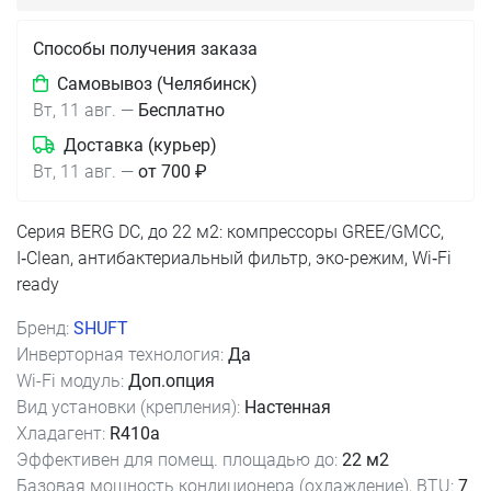
Способы получения заказа
Самовывоз (Челябинск)
Вт, 11 авг.
—
Бесплатно
Доставка (курьер)
Вт, 11 авг.
—
от 700 ₽
Серия BERG DC, до 22 м2: компрессоры GREE/GMCC,
I‑Clean, антибактериальный фильтр, эко-режим, Wi‑Fi
ready
Бренд:
SHUFT
Инверторная технология:
Да
Wi-Fi модуль:
Доп.опция
Вид установки (крепления):
Настенная
Хладагент:
R410a
Эффективен для помещ. площадью до:
22 м2
Базовая мощность кондиционера (охлаждение), BTU:
7