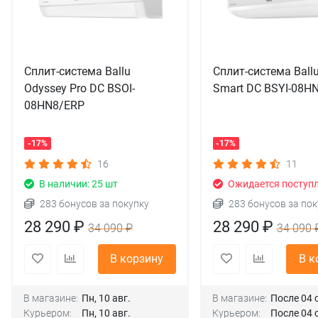
Сплит-система Ballu
Сплит-система Ball
Odyssey Pro DC BSOI-
Smart DC BSYI-08H
08HN8/ERP
-17%
-17%
16
11
В наличии: 25 шт
Ожидается поступ
283 бонусов за покупку
283 бонусов за пок
28 290 ₽
28 290 ₽
34 090 ₽
34 090 
В корзину
В к
В магазине:
Пн, 10 авг.
В магазине:
После 04 
Курьером:
Пн, 10 авг.
Курьером:
После 04 