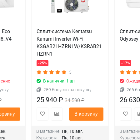
u Eco
Сплит-система Kentatsu
Сплит-си
N8_V4
Kanami Inverter Wi-Fi
Odyssey
KSGAB21HZRN1W/KSRAB21
HZRN1
-25%
-17%
5
ление
В наличии: 1 шт
Ожидае
упку
259 бонусов за покупку
266 бо
25 940 ₽
26 63
₽
34 590 ₽
орзину
В корзину
сен.
В магазине:
Пн, 10 авг.
В магазин
сен.
Курьером:
Пн, 10 авг.
Курьером