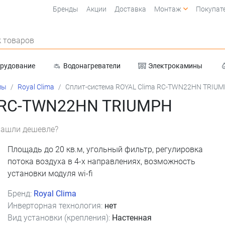
Бренды
Акции
Доставка
Монтаж
Покупат
 товаров
орудование
Водонагреватели
Электрокамины
Очистка воды
мы
Royal Clima
Сплит-система ROYAL Clima RC-TWN22HN TRIU
a RC-TWN22HN TRIUMPH
ашли дешевле?
Площадь до 20 кв.м, угольный фильтр, регулировка
потока воздуха в 4-х направлениях, возможность
установки модуля wi-fi
Бренд:
Royal Clima
Инверторная технология:
нет
Вид установки (крепления):
Настенная