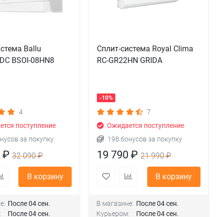
стема Ballu
Сплит-система Royal Clima
 DC BSOI-08HN8
RC-GR22HN GRIDA
-10%
4
7
тся поступление
Ожидается поступление
нусов за покупку
198 бонусов за покупку
0 ₽
19 790 ₽
32 090 ₽
21 990 ₽
В корзину
В корзину
е:
После 04 сен.
В магазине:
После 04 сен.
:
После 04 сен.
Курьером:
После 04 сен.