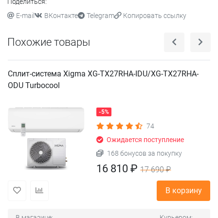
Поделиться:
E-mail
ВКонтакте
Telegram
Копировать ссылку
Похожие товары
Сплит-система Xigma XG-TX27RHA-IDU/XG-TX27RHA-
ODU Turbocool
-5%
74
Ожидается поступление
168 бонусов за покупку
16 810 ₽
17 690 ₽
В корзину
В магазине:
Курьером: