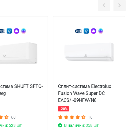
истема SHUFT SFTO-
Сплит-система Electrolux
erg
Fusion Wave Super DC
EACS/I-09HFW/N8
-20%
60
16
чии: 523 шт
В наличии: 358 шт