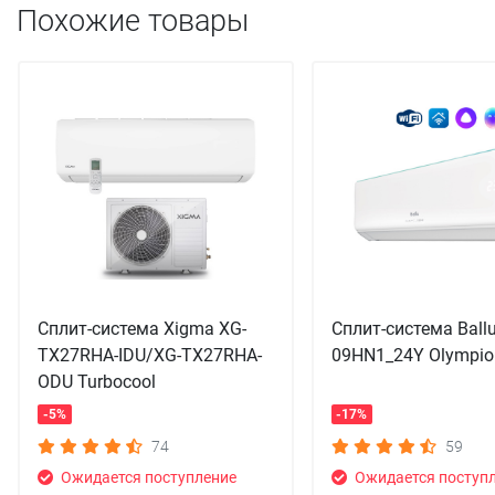
Похожие товары
Сплит-система Xigma XG-
Сплит-система Ball
TX27RHA-IDU/XG-TX27RHA-
09HN1_24Y Olympio
ODU Turbocool
-5%
-17%
74
59
Ожидается поступление
Ожидается поступ