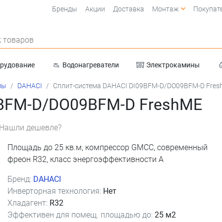
Бренды
Акции
Доставка
Монтаж
Покупат
 товаров
орудование
Водонагреватели
Электрокамины
Очистка воды
мы
DAHACI
Сплит-система DAHACI DI09BFM-D/DO09BFM-D Fre
9BFM-D/DO09BFM-D FreshME
Нашли дешевле?
Площадь до 25 кв.м, компрессор GMCC, современный
фреон R32, класс энергоэффективности А
Бренд:
DAHACI
Инверторная технология:
Нет
Хладагент:
R32
Эффективен для помещ. площадью до:
25 м2