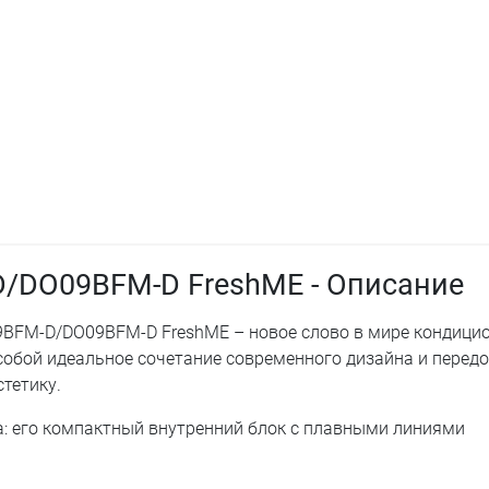
D/DO09BFM-D FreshME - Описание
09BFM-D/DO09BFM-D FreshME – новое слово в мире кондици
собой идеальное сочетание современного дизайна и перед
тетику.
а: его компактный внутренний блок с плавными линиями