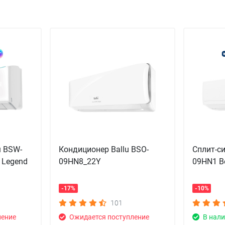
u BSW-
Кондиционер Ballu BSO-
Сплит-с
 Legend
09HN8_22Y
09HN1 B
-17%
-10%
101
ление
Ожидается поступление
В нали