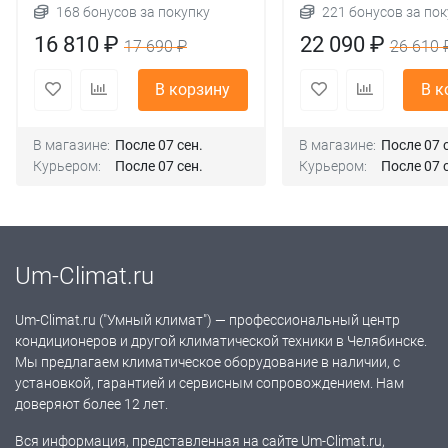
168 бонусов за покупку
221 бонусов за пок
16 810 ₽
22 090 ₽
17 690 ₽
26 610 
В корзину
В к
В магазине:
После 07 сен.
В магазине:
После 07 
Курьером:
После 07 сен.
Курьером:
После 07 
Um-Climat.ru
Um-Climat.ru ("Умный климат") — профессиональный центр
кондиционеров и другой климатической техники в Челябинске.
Мы предлагаем климатическое оборудование в наличии, с
установкой, гарантией и сервисным сопровождением. Нам
доверяют более 12 лет.
Вся информация, представленная на сайте Um-Climat.ru,