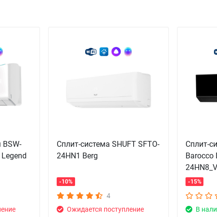
u BSW-
Сплит-система SHUFT SFTO-
Сплит-с
 Legend
24HN1 Berg
Barocco 
24HN8_V
-10%
-15%
4
ление
Ожидается поступление
В нали