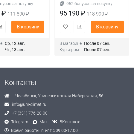
нусов за покупку
952 бонусов за покупку
0 ₽
95 190 ₽
111 890 ₽
118 990 ₽
В корзину
В корзину
е:
Ср, 12 авг.
В магазине:
После 07 сен.
:
Чт, 13 авг.
Курьером:
После 07 сен.
Контакты
г. Челябинск, Университетская Набережная, 56
info@um-climat.ru
+7 (351) 776-20-00
Telegram
Max
ВКонтакте
Время работы: пн-пт с 09:00-17:00