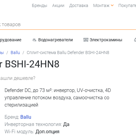
Бренды
Акции
Доставка
Монтаж
Покупат
 товаров
орудование
Водонагреватели
Электрокамины
Очистка воды
мы
Ballu
Сплит-система Ballu Defender BSHI-24HN8
er BSHI-24HN8
ашли дешевле?
Defender DC, до 73 м²: инвертор, UV-очистка, 4D
управление потоком воздуха, самоочистка со
стерилизацией
Бренд:
Ballu
Инверторная технология:
Да
(срок 2-3 дня)
Wi-Fi модуль:
Доп.опция
(срок 8-9 дней)