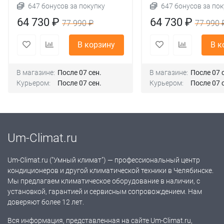
647 бонусов за покупку
647 бонусов за пок
64 730 ₽
64 730 ₽
77 990 ₽
77 990 
В корзину
В к
В магазине:
После 07 сен.
В магазине:
После 07 
Курьером:
После 07 сен.
Курьером:
После 07 
Um-Climat.ru
Um-Climat.ru ("Умный климат") — профессиональный центр
кондиционеров и другой климатической техники в Челябинске.
Мы предлагаем климатическое оборудование в наличии, с
установкой, гарантией и сервисным сопровождением. Нам
доверяют более 12 лет.
Вся информация, представленная на сайте Um-Climat.ru,