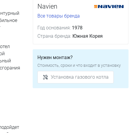
Navien
контурный
Все товары бренда
бильное
т
Год основания:
1978
Страна бренда:
Южная Корея
Котел
ой
Нужен монтаж?
льный
Стоимость, сроки и что входит в установку
 сгорания
Установка газового котла
 подойдет