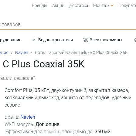
Бренды
Акции
Доставка
Монтаж
Покупат
 товаров
орудование
Водонагреватели
Электрокамины
Очистка воды
ения
Navien
Котел газовый Navien Deluxe C Plus Coaxial 35K
C Plus Coaxial 35K
ашли дешевле?
Comfort Plus, 35 кВт, двухконтурный, закрытая камера,
коаксиальный дымоход, защита от перепадов, удобный
сервис
Бренд:
Navien
Wi-Fi модуль:
Доп.опция
Эффективен для помещ. площадью до:
350 м2