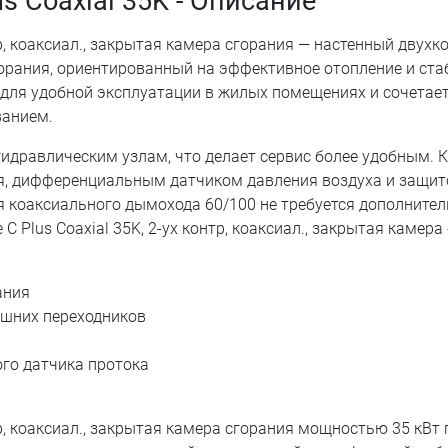
us Coaxial 35K - Описание
нтр, коаксиал., закрытая камера сгорания — настенный двух
орания, ориентированный на эффективное отопление и ста
а для удобной эксплуатации в жилых помещениях и сочетае
ванием.
идравлическим узлам, что делает сервис более удобным. 
я, дифференциальным датчиком давления воздуха и защит
я коаксиального дымохода 60/100 не требуется дополните
C Plus Coaxial 35K, 2-ух контр, коаксиал., закрытая камера
ания
ишних переходников
ого датчика протока
нтр, коаксиал., закрытая камера сгорания мощностью 35 кВт