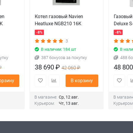
en
Котел газовый Navien
Газовый 
4K
Heatluxe NGB210 16K
Deluxe S
-8%
-8%
3
В наличии: 184 шт
В нали
упку
387 бонусов за покупку
488 бо
38 690 ₽
48 80
₽
42 060 ₽
орзину
В корзину
.
В магазине:
Ср, 12 авг.
В магазин
.
Курьером:
Чт, 13 авг.
Курьером