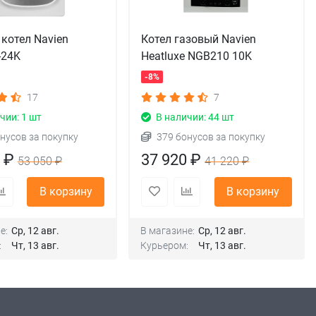
котел Navien
Котел газовый Navien
-24K
Heatluxe NGB210 10K
-8%
17
7
чии: 1 шт
В наличии: 44 шт
нусов за покупку
379 бонусов за покупку
0 ₽
37 920 ₽
53 050 ₽
41 220 ₽
В корзину
В корзину
е:
Ср, 12 авг.
В магазине:
Ср, 12 авг.
:
Чт, 13 авг.
Курьером:
Чт, 13 авг.