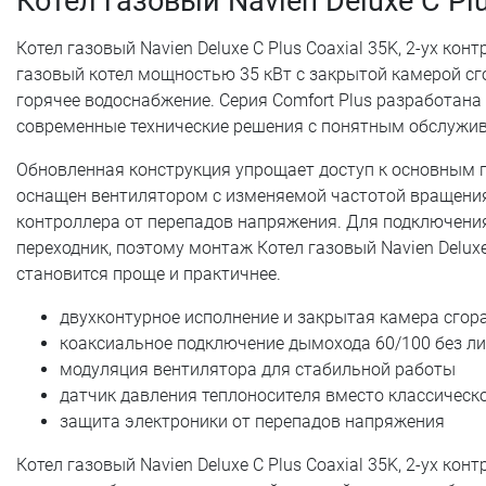
Котел газовый Navien Deluxe C Pl
Котел газовый Navien Deluxe C Plus Coaxial 35K, 2-ух ко
газовый котел мощностью 35 кВт с закрытой камерой сг
горячее водоснабжение. Серия Comfort Plus разработан
современные технические решения с понятным обслужи
Обновленная конструкция упрощает доступ к основным г
оснащен вентилятором с изменяемой частотой вращени
контроллера от перепадов напряжения. Для подключени
переходник, поэтому монтаж Котел газовый Navien Deluxe 
становится проще и практичнее.
двухконтурное исполнение и закрытая камера сгор
коаксиальное подключение дымохода 60/100 без л
модуляция вентилятора для стабильной работы
датчик давления теплоносителя вместо классическ
защита электроники от перепадов напряжения
Котел газовый Navien Deluxe C Plus Coaxial 35K, 2-ух ко