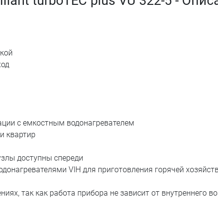
lant turboTEC plus VU 322-5 - Опис
лкой
ход
нации с емкостным водонагревателем
и квартир
узлы доступны спереди
одонагревателями VIH для приготовления горячей хозяйст
ях, так как работа прибора не зависит от внутреннего во