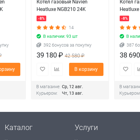
en
Котел газовый Navien
Котел га
3K
Heatluxe NGB210 24K
Heatlux
-8%
-8%
14
В наличии: 93 шт
В нали
упку
392 бонусов за покупку
387 бо
39 180 ₽
38 69
₽
42 580 ₽
орзину
В корзину
.
В магазине:
Ср, 12 авг.
В магазин
.
Курьером:
Чт, 13 авг.
Курьером
Каталог
Услуги