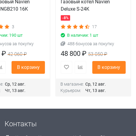
зовый Navien
Газовый котел Navien
e NGB210 16K
Deluxe S-24K
-8%
3
17
чии: 190 шт
В наличии: 1 шт
нусов за покупку
488 бонусов за покупку
0 ₽
48 800 ₽
42 060 ₽
53 050 ₽
В корзину
В корзину
е:
Ср, 12 авг.
В магазине:
Ср, 12 авг.
:
Чт, 13 авг.
Курьером:
Чт, 13 авг.
Контакты