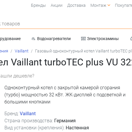
Бренды
Акции
Доставка
Монтаж
Покупат
 товаров
орудование
Водонагреватели
Электрокамины
Очистка воды
ения
Vaillant
Газовый одноконтурный котел Vaillant turboTEC pl
 Vaillant turboTEC plus VU 32
ашли дешевле?
Одноконтурный котел с закрытой камерой сгорания
(турбо) мощностью 32 кВт. ЖК-дисплей с подсветкой и
большими кнопками
Бренд:
Vaillant
Страна производства:
Германия
Вид установки (крепления):
Настенная