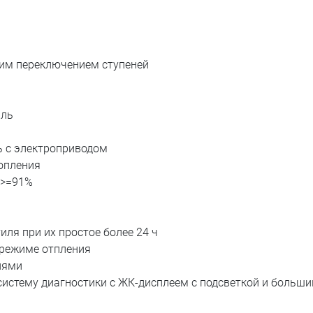
им переключением ступеней
иль
 с электроприводом
опления
Д>=91%
иля при их простое более 24 ч
 режиме отпления
иями
 систему диагностики с ЖК-дисплеем с подсветкой и больш