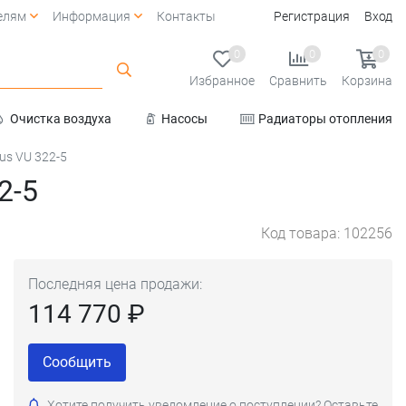
елям
Информация
Контакты
Регистрация
Вход
0
0
0
Избранное
Сравнить
Корзина
Очистка воздуха
Насосы
Радиаторы отопления
Услуги
us VU 322-5
2-5
Код товара: 102256
Последняя цена продажи:
114 770 ₽
Сообщить
Хотите получить уведомление о поступлении? Оставьте