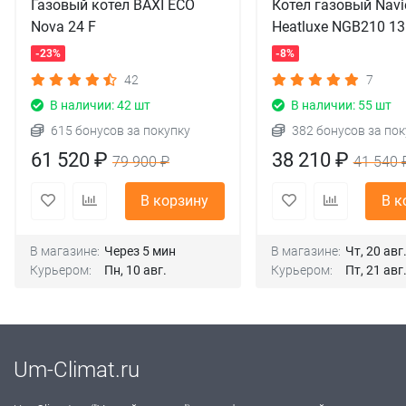
Газовый котел BAXI ECO
Котел газовый Navi
Nova 24 F
Heatluxe NGB210 1
-23%
-8%
42
7
В наличии: 42 шт
В наличии: 55 шт
615 бонусов за покупку
382 бонусов за пок
61 520 ₽
38 210 ₽
79 900 ₽
41 540 
В корзину
В к
В магазине:
Через 5 мин
В магазине:
Чт, 20 авг
Курьером:
Пн, 10 авг.
Курьером:
Пт, 21 авг
Um-Climat.ru